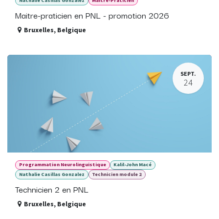
Nathalie Casillas Gonzalez
Maitre-Praticien
Maitre-praticien en PNL - promotion 2026
Bruxelles
,
Belgique
SEPT.
24
Programmation Neurolinguistique
Kalil-John Macé
Nathalie Casillas Gonzalez
Technicien module 2
Technicien 2 en PNL
Bruxelles
,
Belgique