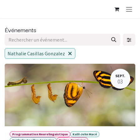
Se rendre au contenu
Événements
Nathalie Casillas Gonzalez
SEPT.
03
Programmation Neurolinguistique
Kalil-John Macé