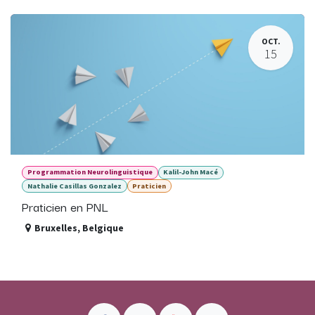
OCT.
15
Programmation Neurolinguistique
Kalil-John Macé
Nathalie Casillas Gonzalez
Praticien
Praticien en PNL
Bruxelles
,
Belgique