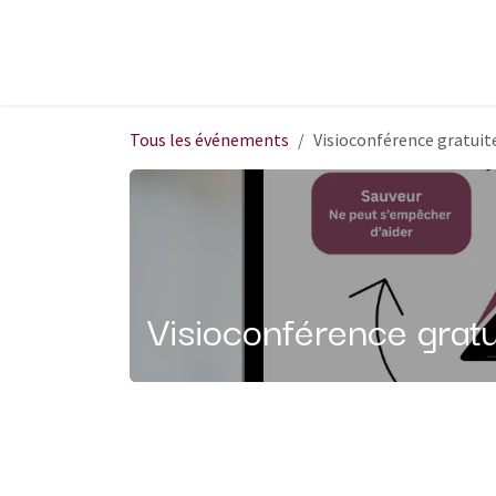
Se rendre au contenu
Événements
Livres blancs
Replays
Tous les événements
Visioconférence gratuit
Visioconférence gratu